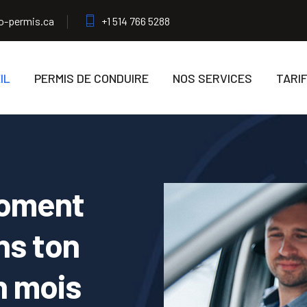
o-permis.ca
+1 514 766 5288
IL
PERMIS DE CONDUIRE
NOS SERVICES
TARI
 moment
ns ton
n mois